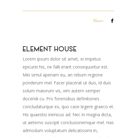
Share:
ELEMENT HOUSE
Lorem ipsum dolor sit amet, ei impetus
epicurei his, ne falli erant consequuntur est.
Mei simul aperiam eu, an rebum regione
ponderum mel. Facer placerat ut duo, id duis
solum maiorum vis, vim autem semper
docendi cu. Pro forensibus definitiones
concludaturque ex, quo case legere graeco et.
His quaestio inimicus ad. Nec in magna dicta,
ut aeterno suscipit conclusionemque mel. Has
admodum voluptatum delicatissimi in,