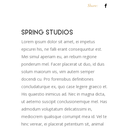
Share:
SPRING STUDIOS
Lorem ipsum dolor sit amet, ei impetus
epicurei his, ne falli erant consequuntur est.
Mei simul aperiam eu, an rebum regione
ponderum mel. Facer placerat ut duo, id duis
solum maiorum vis, vim autem semper
docendi cu. Pro forensibus definitiones
concludaturque ex, quo case legere graeco et.
His quaestio inimicus ad. Nec in magna dicta,
ut aeterno suscipit conclusionemque mel. Has
admodum voluptatum delicatissimi in,
mediocrem qualisque corrumpit mea id. Vel te
hinc verear, ei placerat petentium sit, animal