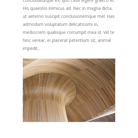
concludaturque ex, quo case legere graeco et.
His quaestio inimicus ad. Nec in magna dicta,
ut aeterno suscipit conclusionemque mel. Has
admodum voluptatum delicatissimi in,
mediocrem qualisque corrumpit mea id. Vel te
hinc verear, ei placerat petentium sit, animal
impedit...